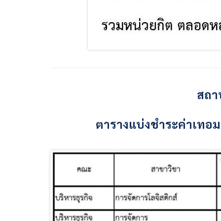
สถาบ
ตารางแบ่งชำระค่าเทอม ห